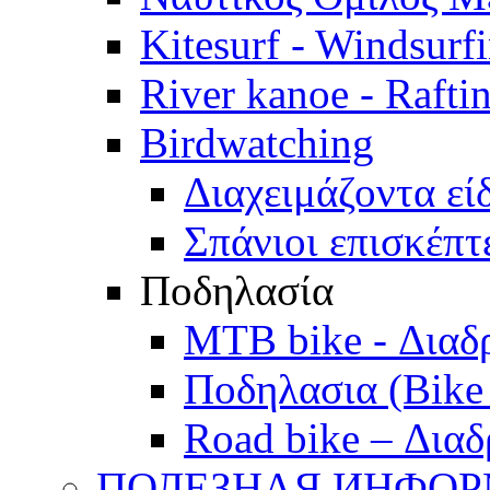
Kitesurf - Windsurf
River kanoe - Rafti
Birdwatching
Διαχειμάζοντα εί
Σπάνιοι επισκέπτ
Ποδηλασία
MTB bike - Διαδ
Ποδηλασια (Bike 
Road bike – Διαδ
ПОЛЕЗНАЯ ИНФО