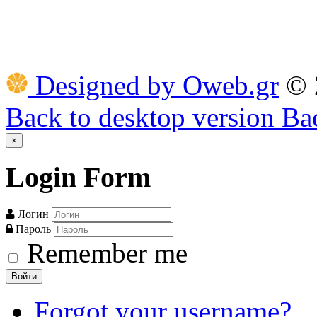
Designed by Oweb.gr
©
Back to desktop version
Bac
×
Login
Form
Логин
Пароль
Remember me
Войти
Forgot your username?